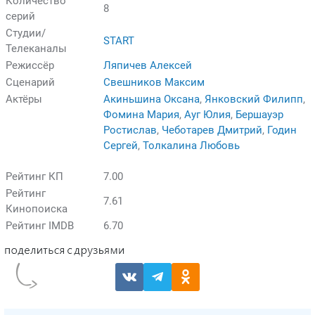
Количество
8
серий
Студии/
START
Телеканалы
Режиссёр
Ляпичев Алексей
Сценарий
Свешников Максим
Актёры
Акиньшина Оксана
,
Янковский Филипп
,
Фомина Мария
,
Ауг Юлия
,
Бершауэр
Ростислав
,
Чеботарев Дмитрий
,
Годин
Сергей
,
Толкалина Любовь
Рейтинг КП
7.00
Рейтинг
7.61
Кинопоиска
Рейтинг IMDB
6.70