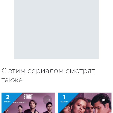
С этим сериалом смотрят
также
2
1
18+
18+
сезон
сезон