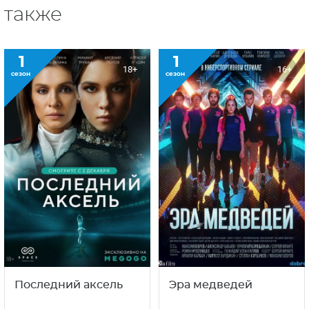
также
1
1
18+
16+
сезон
сезон
Последний аксель
Эра медведей