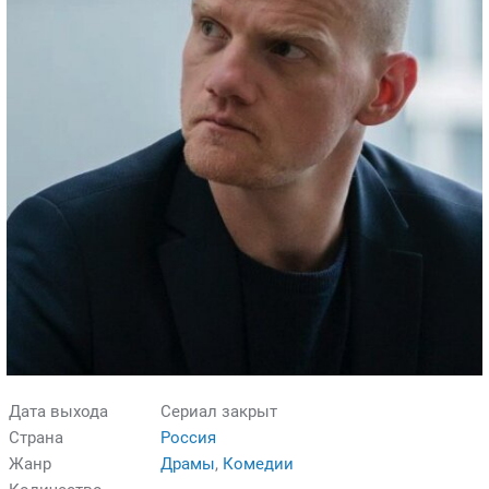
Дата выхода
Сериал закрыт
Страна
Россия
Жанр
Драмы
,
Комедии