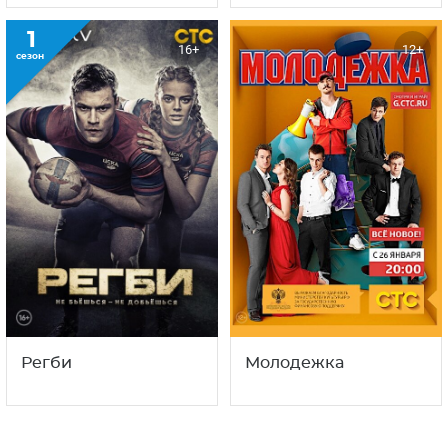
1
16+
12+
сезон
Регби
Молодежка