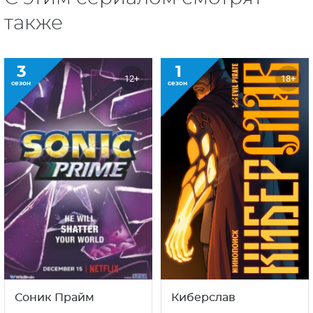
также
3
1
12+
18+
сезон
сезон
Соник Прайм
Киберслав