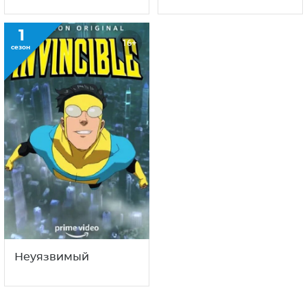
1
16+
сезон
Неуязвимый