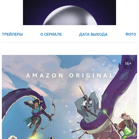
ЯПОНИЯ
СВЕТСКИЕ НОВОСТИ
МЕЛОДРАМЫ
ИСПАНИЯ
ТЕСТЫ
ФРАНЦИЯ
СПОЙЛЕРЫ ИЗ СЕРИАЛОВ
ТРЕЙЛЕРЫ
О СЕРИАЛЕ
ДАТА ВЫХОДА
ФОТО
ГЕРМАНИЯ
16+