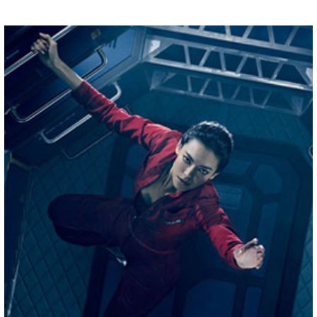
Солдат, ловелас, детектив и не только: 7
интересных фильмов и сериалов с Чагларом
Эртугрулом
Составлена подборка лучших фильмов и сериалов
с Чагларом Эртугрулом
18 МАРТА 2026 В 11:57