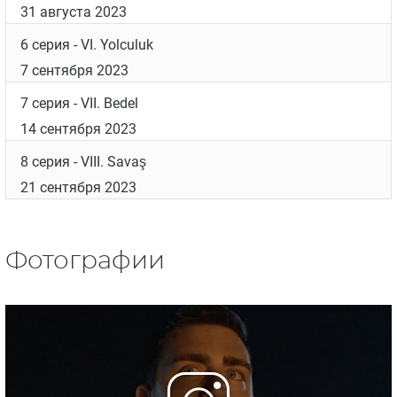
1 серия
- I. Sarıbahçe
10 августа 2023
2 серия
- II. İtibar
10 августа 2023
3 серия
- III. Dağılma
17 августа 2023
4 серия
- IV. Manipülasyon
24 августа 2023
5 серия
- V. Seçimler
31 августа 2023
6 серия
- VI. Yolculuk
7 сентября 2023
7 серия
- VII. Bedel