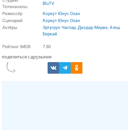
Студии/
BluTV
Телеканалы
Режиссёр
Коркут Юнус Озан
Сценарий
Коркут Юнус Озан
Актёры
Эртугрул Чаглар
,
Диздар Мерве
,
Атеш
Беркай
Рейтинг IMDB
7.80