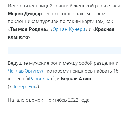
мной
Факты о сериале
Местом съемок сериала стал город Адана.
Сценарий написал
Юнус Озан Коркут
, ранее
работавший над проектами «
Моя бывшая
любовь
» и «
Время смерти
».
Исполнительницей главной женской роли стала
Мэрвэ Диздар
. Она хорошо знакома всем
поклонникам турдизи по таким картинам, как
«
Ты моя Родина
», «
Эршан Кунери
» и «
Красная
комната
».