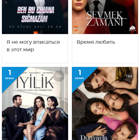
С этим сериалом смотрят
также
1
1
16+
16+
сезон
сезон