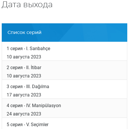
Ведущие мужские роли между собой разделили
Чаглар Эртугрул
, которому пришлось набрать 15
кг веса («
Разведка
»), и
Беркай Атеш
(«
Неверный
»).
Начало съемок – октябрь 2022 года.
Дата выхода
Список серий