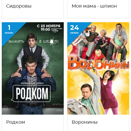
Сидоровы
Моя мама - шпион
1
24
12+
12+
сезон
сезон
Родком
Воронины