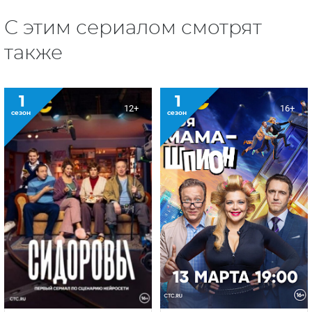
С этим сериалом смотрят
также
1
1
12+
16+
сезон
сезон