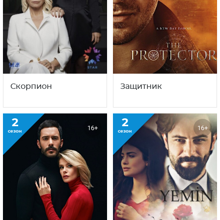
Скорпион
Защитник
2
2
16+
16+
сезон
сезон