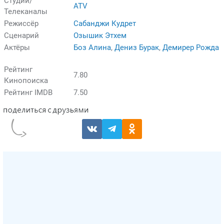
Студии/
ATV
Телеканалы
Режиссёр
Сабанджи Кудрет
Сценарий
Озышик Этхем
Актёры
Боз Алина
,
Дениз Бурак
,
Демирер Рожда
Рейтинг
7.80
Кинопоиска
Рейтинг IMDB
7.50