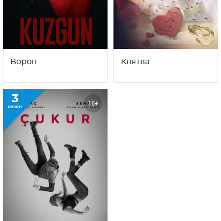
Ворон
Клятва
3
16+
сезон