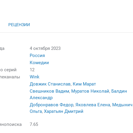
н
РЕЦЕНЗИИ
да
4 октября 2023
Россия
Комедии
о серий
12
елеканалы
Wink
Довжик Станислав
,
Ким Марат
Свешников Вадим
,
Муратов Николай
,
Балдин
Александр
Добронравов Федор
,
Яковлева Елена
,
Медынич
Ольга
,
Харатьян Дмитрий
инопоиска
7.65