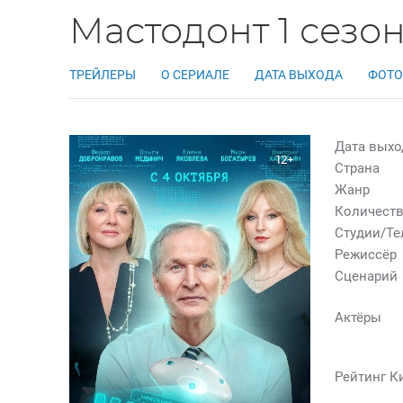
Мастодонт 1 сезо
ТРЕЙЛЕРЫ
О СЕРИАЛЕ
ДАТА ВЫХОДА
ФОТО
Дата выхо
12+
Страна
Жанр
Количеств
Студии/Т
Режиссёр
Сценарий
Актёры
Рейтинг К