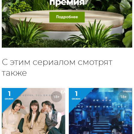
С этим сериалом смотрят
также
1
1
18+
18+
сезон
сезон