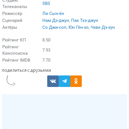
Студии/
SBS
Телеканалы
Режиссёр
Ли Сын-ён
Сценарий
Нам Дэ-джун
,
Пак Тхэ-джун
Актёры
Со Джи-соп
,
Юн Гён-хо
,
Чхве Дэ-хун
Рейтинг КП
8.50
Рейтинг
7.93
Кинопоиска
Рейтинг IMDB
7.70