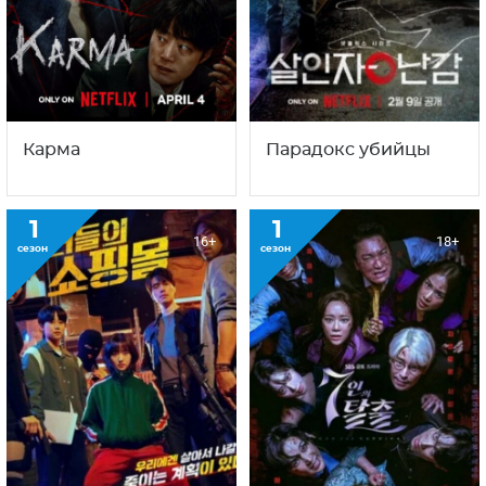
Карма
Парадокс убийцы
1
1
16+
18+
сезон
сезон