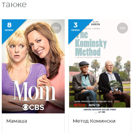
также
8
3
16+
16+
сезон
сезон
Мамаша
Метод Комински