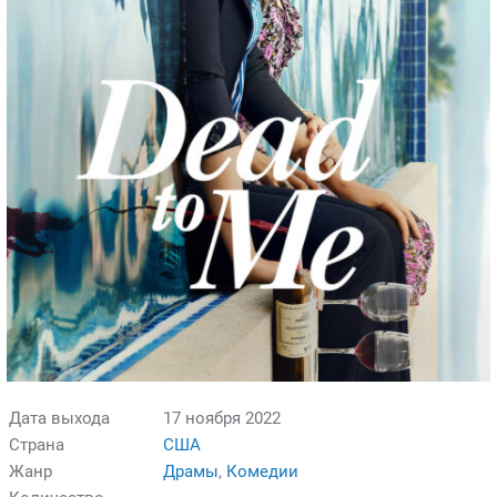
Дата выхода
17 ноября 2022
Страна
США
Жанр
Драмы
,
Комедии