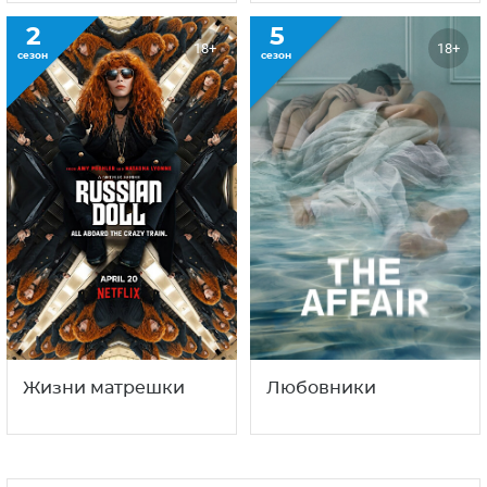
2
5
18+
18+
сезон
сезон
Жизни матрешки
Любовники