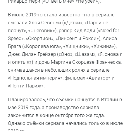
Рикардо Нери («Ответь мне» «Не убей»).
В июле 2019-го стало известно, что в сериале
сыграли Хлоя Севеньи («Детки», «Парни не
плачут», «Снеговик»), рэпер Кид Кади («Need for
Speed», «Скорпион», «Винсент и Рокси»), Алиса
Брага («Королева юга», «Хищники», «Хижина»),
Джек Дилан Грейзер («Оно», «Шазам», «Я, снова я
и опять я») и дочь Мартина Скорцезе Франческа,
снимавшаяся в небольших ролях в сериале
«Подпольная империя», фильмах «Авиатор» и
«Почти Париж».
Планировалось, что съёмки начнутся в Италии в
мае 2019 года, а производство сериала
закончится в конце октября того же года.
Однако съёмки сериала начались только в июле
2019-го.