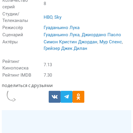
Количество
8
серий
Студии/
HBO
,
Sky
Телеканалы
Режиссёр
Гуаданьино Лука
Сценарий
Гуаданьино Лука
,
Джиордано Паоло
Актёры
Симон Кристин Джордан
,
Мур Спенс
,
Грейзер Джек Дилан
Рейтинг
7.13
Кинопоиска
Рейтинг IMDB
7.30