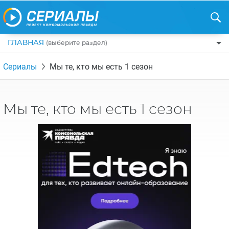
ГЛАВНАЯ
(выберите раздел)
ПО ЖАНРАМ
Сериалы
Мы те, кто мы есть 1 сезон
КОМЕДИИ
ПО СТРАНАМ
ДРАМЫ
США
РЕЦЕНЗИИ
Мы те, кто мы есть 1 сезон
УЖАСЫ
РОССИЯ
НА ВЫХОДНЫЕ
БОЕВИКИ
АНГЛИЯ
НОВОСТИ
ТРИЛЛЕРЫ
ИТАЛИЯ
ИНТЕРЕСНО
ФЭНТЕЗИ
ТУРЦИЯ
НОВОСТИ ТУРЕЦКИХ СЕРИАЛОВ
ДЕТЕКТИВЫ
УКРАИНА
АЗИАТСКИЕ СЕРИАЛЫ
КРИМИНАЛ
КАНАДА
ИНТЕРВЬЮ
ФАНТАСТИКА