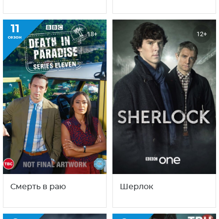
11
18+
12+
сезон
Смерть в раю
Шерлок