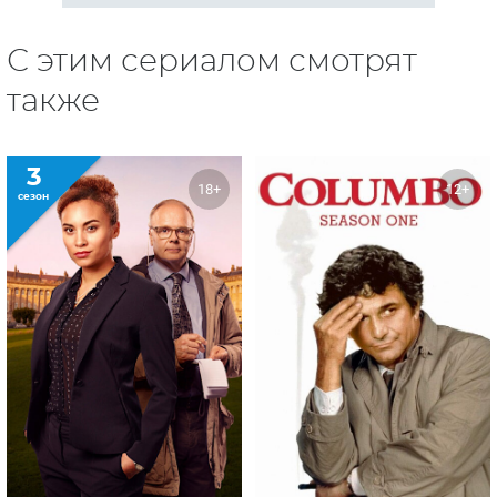
С этим сериалом смотрят
также
3
18+
12+
сезон