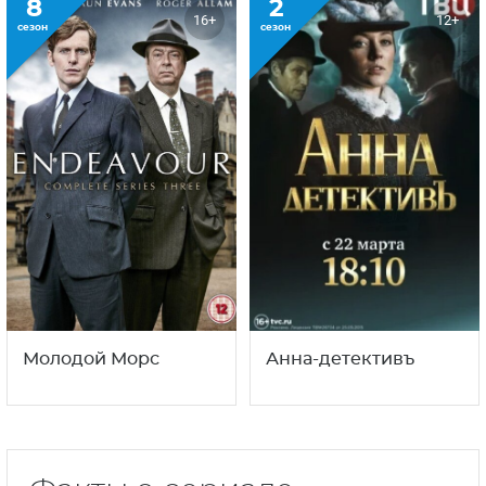
8
2
16+
12+
сезон
сезон
Молодой Морс
Анна-детективъ