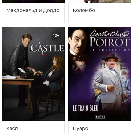
Макдональд и Доддс
Коломбо
12+
12+
Касл
Пуаро