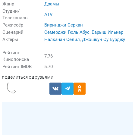
Жанр
Драмы
Студии/
ATV
Телеканалы
Режиссёр
Биринджи Серкан
Сценарий
Семерджи Гюль Абус
,
Барыш Илькер
Актёры
Налкачан Селил
,
Джошкун Су Бурджу
Рейтинг
7.76
Кинопоиска
Рейтинг IMDB
5.70