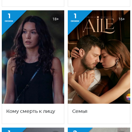
1
1
18+
16+
сезон
сезон
Кому смерть к лицу
Семья