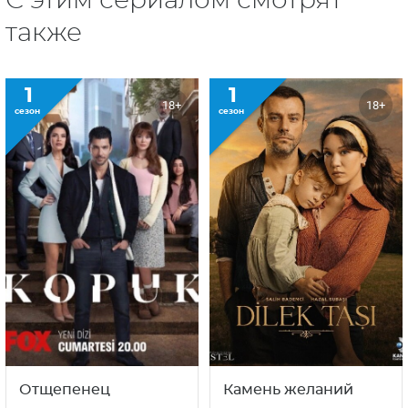
С этим сериалом смотрят
также
1
1
18+
18+
сезон
сезон
Отщепенец
Камень желаний