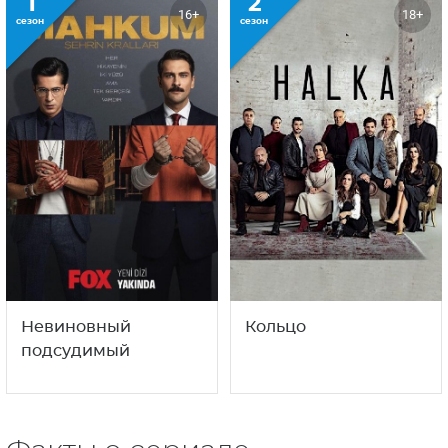
1
2
16+
18+
сезон
сезон
Невиновный
Кольцо
подсудимый