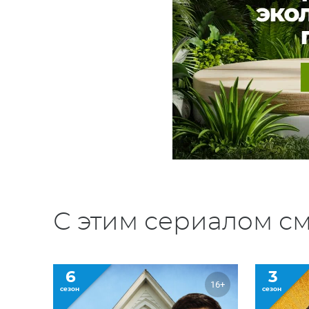
С этим сериалом см
6
3
16+
сезон
сезон