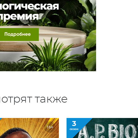
отрят также
3
16+
сезон