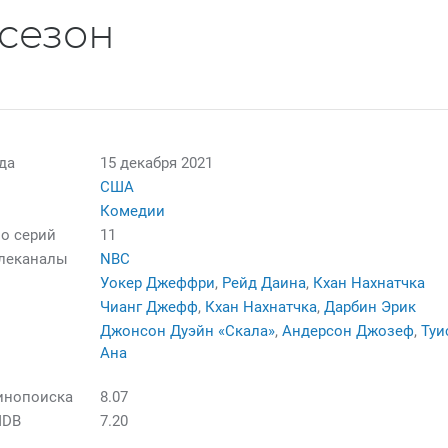
сезон
да
15 декабря 2021
США
Комедии
о серий
11
елеканалы
NBC
Уокер Джеффри
,
Рейд Даина
,
Кхан Нахнатчка
Чианг Джефф
,
Кхан Нахнатчка
,
Дарбин Эрик
Джонсон Дуэйн «Скала»
,
Андерсон Джозеф
,
Туи
Ана
инопоиска
8.07
MDB
7.20