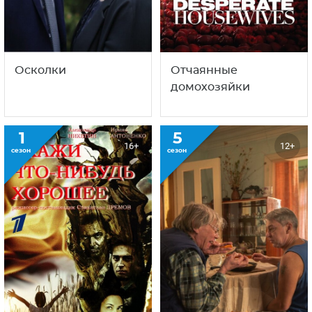
Осколки
Отчаянные
домохозяйки
1
5
16+
12+
сезон
сезон