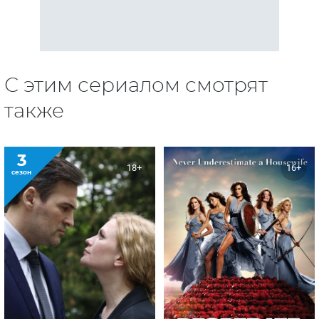
С этим сериалом смотрят
также
3
18+
16+
сезон