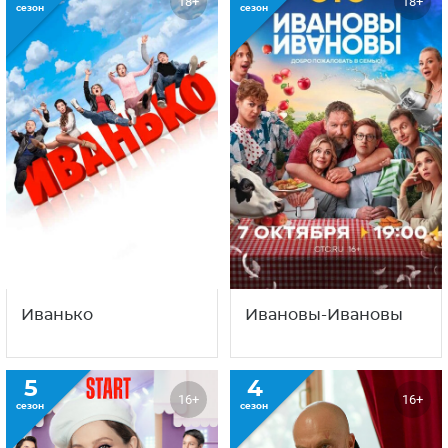
18+
18+
сезон
сезон
Иванько
Ивановы-Ивановы
5
4
16+
16+
сезон
сезон