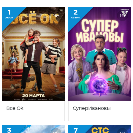
1
2
16+
16+
сезон
сезон
Все Ok
СуперИвановы
3
7