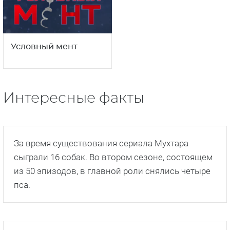
сыграли 16 собак. Во втором сезоне, состоящем
из 50 эпизодов, в главной роли снялись четыре
пса.
Самым продолжительным сезоном на данный
момент был третий. 100 эпизодов показывали с
ноября 2006 года по ноябрь 2007-го.
В последнем сезоне сериала Мухтара сыграла
немецкая овчарка Пит Норрис Шварцен Шлосс.
По условиям контракта, он мог сниматься не
более 6 часов в день, а на обед ему полагалась
говядина или отварная курица.