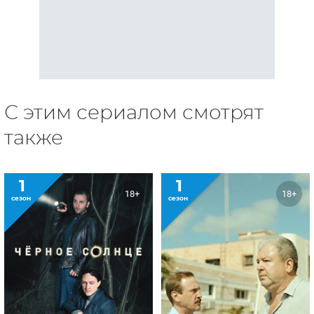
сезон
сезон
Черное солнце
Горящий тур
4
18+
сезон