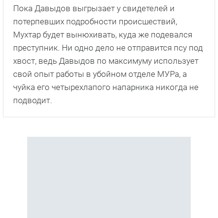
Пока Давыдов выгрызает у свидетелей и
потерпевших подробности происшествий,
Мухтар будет вынюхивать, куда же подевался
преступник. Ни одно дело не отправится псу под
хвост, ведь Давыдов по максимуму использует
свой опыт работы в убойном отделе МУРа, а
чуйка его четырехлапого напарника никогда не
подводит.
С этим сериалом смотрят
также
1
1
18+
18+