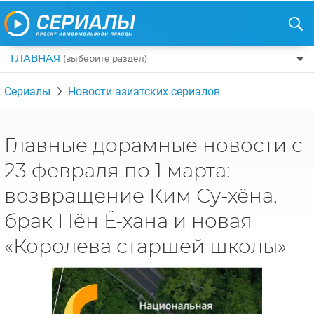
ГЛАВНАЯ
(выберите раздел)
ПО ЖАНРАМ
Сериалы
Новости азиатских сериалов
КОМЕДИИ
ПО СТРАНАМ
ДРАМЫ
США
РЕЦЕНЗИИ
Главные дорамные новости с
УЖАСЫ
РОССИЯ
23 февраля по 1 марта:
НА ВЫХОДНЫЕ
БОЕВИКИ
АНГЛИЯ
возвращение Ким Су-хёна,
НОВОСТИ
ТРИЛЛЕРЫ
ИТАЛИЯ
брак Пён Ё-хана и новая
ИНТЕРЕСНО
ФЭНТЕЗИ
ТУРЦИЯ
«Королева старшей школы»
НОВОСТИ ТУРЕЦКИХ СЕРИАЛОВ
ДЕТЕКТИВЫ
УКРАИНА
АЗИАТСКИЕ СЕРИАЛЫ
КРИМИНАЛ
КАНАДА
ИНТЕРВЬЮ
ФАНТАСТИКА