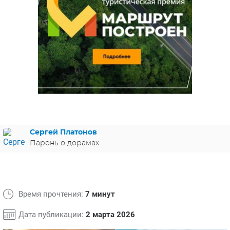
ЯПОНИЯ
СВЕТСКИЕ НОВОСТИ
МЕЛОДРАМЫ
ИСПАНИЯ
ТЕСТЫ
ФРАНЦИЯ
СПОЙЛЕРЫ ИЗ СЕРИАЛОВ
ГЕРМАНИЯ
Сергей Платонов
Парень о дорамах
Время прочтения:
7 минут
Дата публикации:
2 марта 2026