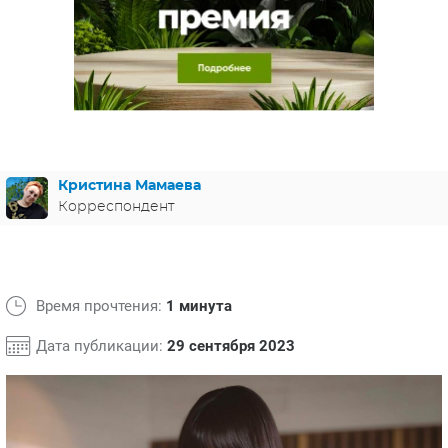
ЯПОНИЯ
СВЕТСКИЕ НОВОСТИ
МЕЛОДРАМЫ
ИСПАНИЯ
ТЕСТЫ
ФРАНЦИЯ
СПОЙЛЕРЫ ИЗ СЕРИАЛОВ
ГЕРМАНИЯ
Кристина Мамаева
Корреспондент
Время прочтения:
1 минута
Дата публикации:
29 сентября 2023