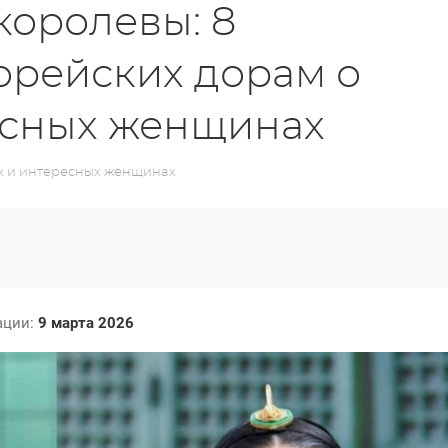
королевы: 8
орейских дорам о
есных женщинах
х и интересных женщинах
ации:
9 марта 2026