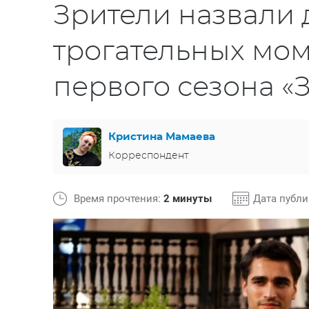
Зрители назвали 
трогательных мо
первого сезона «
Кристина Мамаева
Корреспондент
Время прочтения:
2 минуты
Дата публ