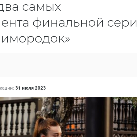
два самых
мента финальной сер
Зимородок»
икации:
31 июля 2023