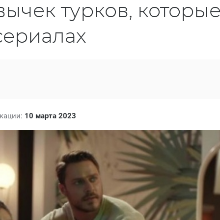
ычек турков, которы
сериалах
икации:
10 марта 2023