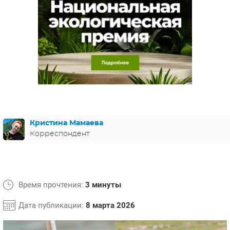
ЯПОНИЯ
СВЕТСКИЕ НОВОСТИ
МЕЛОДРАМЫ
ИСПАНИЯ
ТЕСТЫ
ФРАНЦИЯ
СПОЙЛЕРЫ ИЗ СЕРИАЛОВ
ГЕРМАНИЯ
Кристина Мамаева
Корреспондент
Время прочтения:
3 минуты
Дата публикации:
8 марта 2026