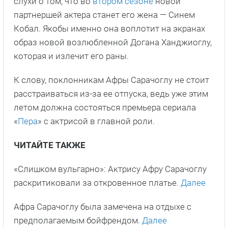
слухи о том, что во
втором сезоне
новой
партнершей актера станет его жена — Синем
Кобал. Якобы именно она воплотит на экранах
образ новой возлюбленной Догана Ханджиоглу,
которая и излечит его раны.
К слову, поклонникам Афры Сарачоглу не стоит
расстраиваться из-за ее отпуска, ведь уже этим
летом должна состояться премьера сериала
«
Пера
» с актрисой в главной роли.
ЧИТАЙТЕ ТАКЖЕ
«Слишком вульгарно»: Актрису Афру Сарачоглу
раскритиковали за откровенное платье.
Далее
Афра Сарачоглу была замечена на отдыхе с
предполагаемым бойфрендом.
Далее