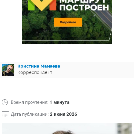
ЯПОНИЯ
СВЕТСКИЕ НОВОСТИ
МЕЛОДРАМЫ
ИСПАНИЯ
ТЕСТЫ
ФРАНЦИЯ
СПОЙЛЕРЫ ИЗ СЕРИАЛОВ
ГЕРМАНИЯ
Кристина Мамаева
Корреспондент
Время прочтения:
1 минута
Дата публикации:
2 июня 2026