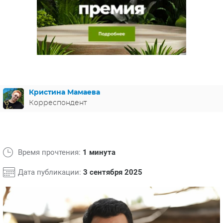
ЯПОНИЯ
СВЕТСКИЕ НОВОСТИ
МЕЛОДРАМЫ
ИСПАНИЯ
ТЕСТЫ
ФРАНЦИЯ
СПОЙЛЕРЫ ИЗ СЕРИАЛОВ
ГЕРМАНИЯ
Кристина Мамаева
Корреспондент
Время прочтения:
1 минута
Дата публикации:
3 сентября 2025