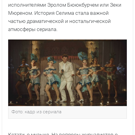
исполнителями Эролом Бююкбурчем или Зеки
Мюреном. История Селима стала важной
частью драматической и ностальгической
атмосферы сериала.
Фото: кадр из сериала
Кстати, о музыке. На вопросы журналистов о