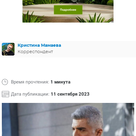
ЯПОНИЯ
СВЕТСКИЕ НОВОСТИ
МЕЛОДРАМЫ
ИСПАНИЯ
ТЕСТЫ
ФРАНЦИЯ
СПОЙЛЕРЫ ИЗ СЕРИАЛОВ
ГЕРМАНИЯ
Кристина Мамаева
Корреспондент
Время прочтения:
1 минута
Дата публикации:
11 сентября 2023