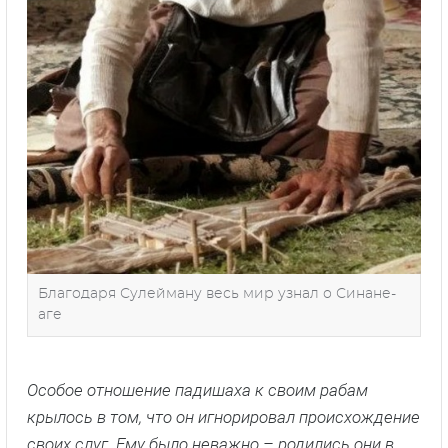
Благодаря Сулейману весь мир узнал о Синане-
аге
Особое отношение падишаха к своим рабам
крылось в том, что он игнорировал происхождение
своих слуг. Ему было неважно – родились они в