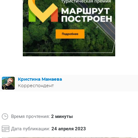
ЯПОНИЯ
СВЕТСКИЕ НОВОСТИ
МЕЛОДРАМЫ
ИСПАНИЯ
ТЕСТЫ
ФРАНЦИЯ
СПОЙЛЕРЫ ИЗ СЕРИАЛОВ
ГЕРМАНИЯ
Кристина Мамаева
Корреспондент
Время прочтения:
2 минуты
Дата публикации:
24 апреля 2023