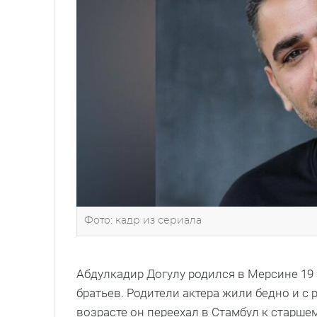
Фото: кадр из сериала
Абдулкадир Догулу родился в Мерсине 19 
братьев. Родители актера жили бедно и с 
возрасте он переехал в Стамбул к старше