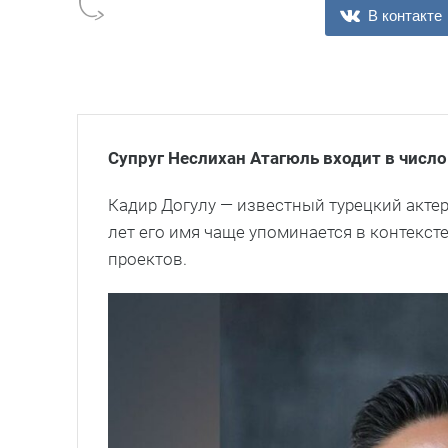
В контакте
Супруг Неслихан Атагюль входит в числ
Кадир Догулу — известный турецкий акте
лет его имя чаще упоминается в контекст
проектов.