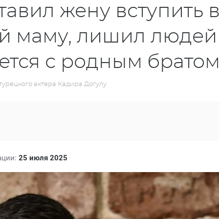
тавил жену вступить 
ей маму, лишил людей
ется с родным брато
урецкого актера Кадира Догулу
ации:
25 июля 2025