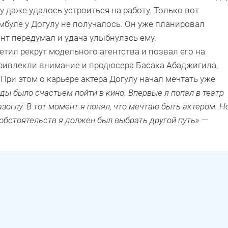
 даже удалось устроиться на работу. Только вот
мбуле у Догулу не получалось. Он уже планировал
нт передумал и удача улыбнулась ему.
тил рекрут модельного агентства и позвал его на
ривлекли внимание и продюсера Басака Абаджигила,
При этом о карьере актера Догулу начал мечтать уже
оды было счастьем пойти в кино. Впервые я попал в театр
оглу. В тот момент я понял, что мечтаю быть актером. Н
 обстоятельств я должен был выбрать другой путь»
—