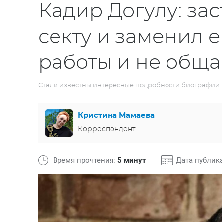
Кадир Догулу: зас
секту и заменил 
работы и не обща
Стали известны интересные подробности биографии т
Кристина Мамаева
Корреспондент
Время прочтения:
5 минут
Дата публик