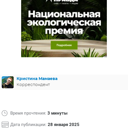
ЯПОНИЯ
СВЕТСКИЕ НОВОСТИ
МЕЛОДРАМЫ
ИСПАНИЯ
ТЕСТЫ
ФРАНЦИЯ
СПОЙЛЕРЫ ИЗ СЕРИАЛОВ
ГЕРМАНИЯ
Кристина Мамаева
Корреспондент
Время прочтения:
3 минуты
Дата публикации:
28 января 2025