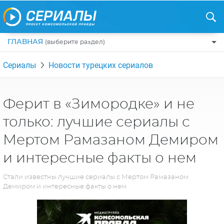
ГЛАВНАЯ
(выберите раздел)
ПО ЖАНРАМ
Сериалы
Новости турецких сериалов
КОМЕДИИ
ПО СТРАНАМ
ДРАМЫ
США
РЕЦЕНЗИИ
Ферит в «Зимородке» и не
УЖАСЫ
РОССИЯ
только: лучшие сериалы с
НА ВЫХОДНЫЕ
БОЕВИКИ
АНГЛИЯ
Мертом Рамазаном Демиром
НОВОСТИ
ТРИЛЛЕРЫ
ИТАЛИЯ
и интересные факты о нем
ИНТЕРЕСНО
ФЭНТЕЗИ
ТУРЦИЯ
Стали известны лучшие сериалы с Мертом Рамазаном
НОВОСТИ ТУРЕЦКИХ СЕРИАЛОВ
Демиром и интересные факты о нем
ДЕТЕКТИВЫ
УКРАИНА
АЗИАТСКИЕ СЕРИАЛЫ
КРИМИНАЛ
КАНАДА
ИНТЕРВЬЮ
ФАНТАСТИКА