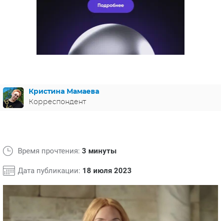
ЯПОНИЯ
СВЕТСКИЕ НОВОСТИ
МЕЛОДРАМЫ
ИСПАНИЯ
ТЕСТЫ
ФРАНЦИЯ
СПОЙЛЕРЫ ИЗ СЕРИАЛОВ
ГЕРМАНИЯ
Кристина Мамаева
Корреспондент
Время прочтения:
3 минуты
Дата публикации:
18 июля 2023