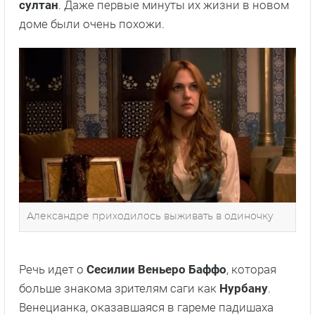
султан
. Даже первые минуты их жизни в новом
доме были очень похожи.
Александре приходилось выживать в одиночку
Речь идет о
Сесилии Веньеро Баффо
, которая
больше знакома зрителям саги как
Нурбану
.
Венецианка, оказавшаяся в гареме падишаха