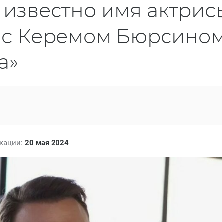
 известно имя актрис
я с Керемом Бюрсино
а»
икации:
20 мая 2024