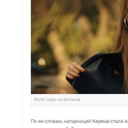
Фото: кадр из фильма
По ее словам, напарницей Керема стала А