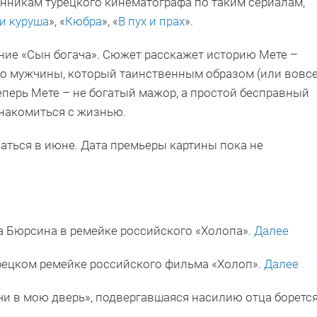
нникам турецкого кинематографа по таким сериалам,
и куруша
», «
Кюбра
», «
В пух и прах
».
ние «Сын богача». Сюжет расскажет историю Мете –
го мужчины, который таинственным образом (или вовс
еперь Мете – не богатый мажор, а простой бесправный
знакомиться с жизнью.
ться в июне. Дата премьеры картины пока не
а Бюрсина в ремейке российского «Холопа».
Далее
рецком ремейке российского фильма «Холоп».
Далее
чи в мою дверь», подвергавшаяся насилию отца боретс