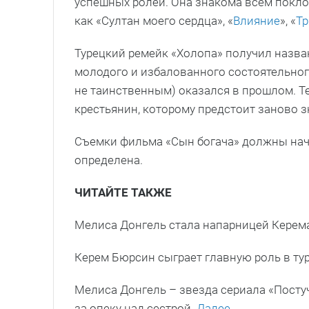
успешных ролей. Она знакома всем покло
как «Султан моего сердца», «
Влияние
», «
Тр
Турецкий ремейк «Холопа» получил назва
молодого и избалованного состоятельно
не таинственным) оказался в прошлом. Т
крестьянин, которому предстоит заново 
Съемки фильма «Сын богача» должны нача
определена.
ЧИТАЙТЕ ТАКЖЕ
Мелиса Донгель стала напарницей Керем
Керем Бюрсин сыграет главную роль в ту
Мелиса Донгель – звезда сериала «Посту
за опеку над сестрой.
Далее