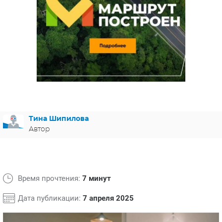
ЯПОНИЯ
СВЕТСКИЕ НОВОСТИ
МЕЛОДРАМЫ
ИСПАНИЯ
ТЕСТЫ
ФРАНЦИЯ
СПОЙЛЕРЫ ИЗ СЕРИАЛОВ
ГЕРМАНИЯ
Тина Шипилова
Автор
Время прочтения:
7 минут
Дата публикации:
7 апреля 2025