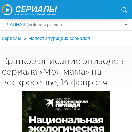
ГЛАВНАЯ
(выберите раздел)
ПО ЖАНРАМ
Сериалы
Новости турецких сериалов
КОМЕДИИ
ПО СТРАНАМ
ДРАМЫ
США
РЕЦЕНЗИИ
Краткое описание эпизодов
УЖАСЫ
РОССИЯ
сериала «Моя мама» на
НА ВЫХОДНЫЕ
БОЕВИКИ
АНГЛИЯ
воскресенье, 14 февраля
НОВОСТИ
ТРИЛЛЕРЫ
ИТАЛИЯ
ИНТЕРЕСНО
ФЭНТЕЗИ
ТУРЦИЯ
НОВОСТИ ТУРЕЦКИХ СЕРИАЛОВ
ДЕТЕКТИВЫ
УКРАИНА
АЗИАТСКИЕ СЕРИАЛЫ
КРИМИНАЛ
КАНАДА
ИНТЕРВЬЮ
ФАНТАСТИКА