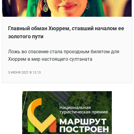
ЯПОНИЯ
СВЕТСКИЕ НОВОСТИ
МЕЛОДРАМЫ
ИСПАНИЯ
ТЕСТЫ
ФРАНЦИЯ
СПОЙЛЕРЫ ИЗ СЕРИАЛОВ
Главный обман Хюррем, ставший началом ее
ГЕРМАНИЯ
золотого пути
Ложь во спасение стала проходным билетом для
Хюррем в мир настоящего султаната
3 ИЮНЯ 2021 В 12:13