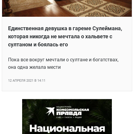
ЯПОНИЯ
СВЕТСКИЕ НОВОСТИ
МЕЛОДРАМЫ
ИСПАНИЯ
ТЕСТЫ
ФРАНЦИЯ
СПОЙЛЕРЫ ИЗ СЕРИАЛОВ
Единственная девушка в гареме Сулеймана,
ГЕРМАНИЯ
которая никогда не мечтала о хальвете с
султаном и боялась его
Пока все вокруг мечтали о султане и богатствах,
она одна желала мести
12 АПРЕЛЯ 2021 В 14:11