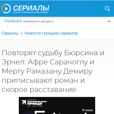
ГЛАВНАЯ
(выберите раздел)
ПО ЖАНРАМ
Сериалы
Новости турецких сериалов
КОМЕДИИ
ПО СТРАНАМ
ДРАМЫ
США
РЕЦЕНЗИИ
Повторят судьбу Бюрсина и
УЖАСЫ
РОССИЯ
Эрчел: Афре Сарачоглу и
НА ВЫХОДНЫЕ
БОЕВИКИ
АНГЛИЯ
Мерту Рамазану Демиру
НОВОСТИ
ТРИЛЛЕРЫ
ИТАЛИЯ
приписывают роман и
ИНТЕРЕСНО
ФЭНТЕЗИ
ТУРЦИЯ
скорое расставание
НОВОСТИ ТУРЕЦКИХ СЕРИАЛОВ
ДЕТЕКТИВЫ
УКРАИНА
АЗИАТСКИЕ СЕРИАЛЫ
КРИМИНАЛ
КАНАДА
ИНТЕРВЬЮ
ФАНТАСТИКА