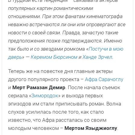
В турдизи есть тенденция – связывать актеров
популярных картин романтическими
отношениями. При этом фанатам кинематографа
неважно встречаются ли они или опровергают все
новости о своей связи. Правда, зачастую такие
предположения позже подтверждаются. Именно
так было и со звездами ромкома «
Постучи в мою
дверь
» —
Керемом Бюрсином
и
Ханде Эрчел
.
Теперь же на повестке дня главные актеры
другого популярного проекта –
Афра Сарачоглу
и
Мерт Рамазан Демир
. После начала съемок
сериала «
Зимородок
» и выхода первых
эпизодов им стали приписывать роман. Волна
слухов усилилась после того, как стало
известно, что Афра рассталась со своим
молодым человеком –
Мертом Языджиоглу
.