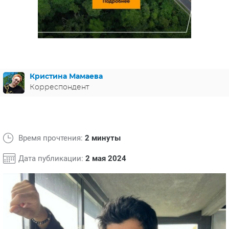
ЯПОНИЯ
СВЕТСКИЕ НОВОСТИ
МЕЛОДРАМЫ
ИСПАНИЯ
ТЕСТЫ
ФРАНЦИЯ
СПОЙЛЕРЫ ИЗ СЕРИАЛОВ
ГЕРМАНИЯ
Кристина Мамаева
Корреспондент
Время прочтения:
2 минуты
Дата публикации:
2 мая 2024