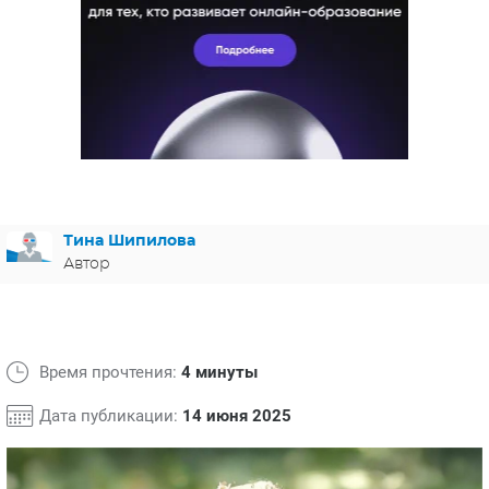
ЯПОНИЯ
СВЕТСКИЕ НОВОСТИ
МЕЛОДРАМЫ
ИСПАНИЯ
ТЕСТЫ
ФРАНЦИЯ
СПОЙЛЕРЫ ИЗ СЕРИАЛОВ
ГЕРМАНИЯ
Тина Шипилова
Автор
Время прочтения:
4 минуты
Дата публикации:
14 июня 2025