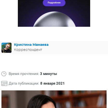
ЯПОНИЯ
СВЕТСКИЕ НОВОСТИ
МЕЛОДРАМЫ
ИСПАНИЯ
ТЕСТЫ
ФРАНЦИЯ
СПОЙЛЕРЫ ИЗ СЕРИАЛОВ
ГЕРМАНИЯ
Кристина Мамаева
Корреспондент
Время прочтения:
3 минуты
Дата публикации:
8 января 2021