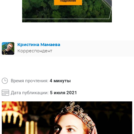
ЯПОНИЯ
СВЕТСКИЕ НОВОСТИ
МЕЛОДРАМЫ
ИСПАНИЯ
ТЕСТЫ
ФРАНЦИЯ
СПОЙЛЕРЫ ИЗ СЕРИАЛОВ
ГЕРМАНИЯ
Кристина Мамаева
Корреспондент
Время прочтения:
4 минуты
Дата публикации:
5 июля 2021