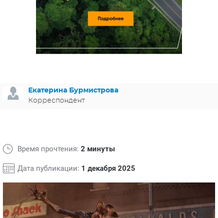
ЯПОНИЯ
СВЕТСКИЕ НОВОСТИ
МЕЛОДРАМЫ
ИСПАНИЯ
ТЕСТЫ
ФРАНЦИЯ
СПОЙЛЕРЫ ИЗ СЕРИАЛОВ
ГЕРМАНИЯ
Екатерина Бурмистрова
Корреспондент
Время прочтения:
2 минуты
Дата публикации:
1 декабря 2025