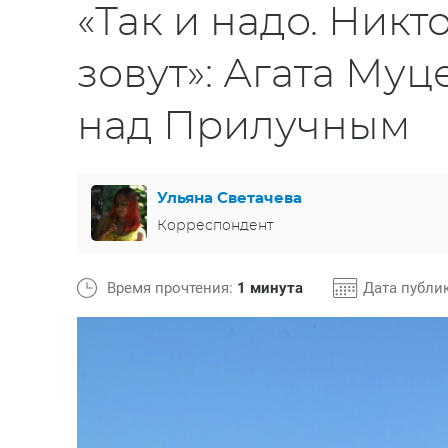
«Так и надо. Никт
зовут»: Агата Му
над Прилучным
Ульяна Светачева
Корреспондент
Время прочтения:
1 минута
Дата публи