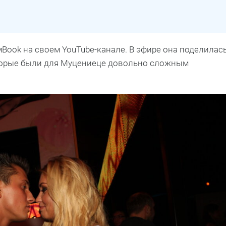
Book на своем YouTube-канале. В эфире она поделилас
торые были для Муцениеце довольно сложным