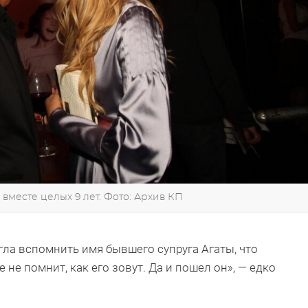
месте целых 9 лет. Фото: Архив КП
гла вспомнить имя бывшего супруга Агаты, что
 не помнит, как его зовут. Да и пошел он», — едко