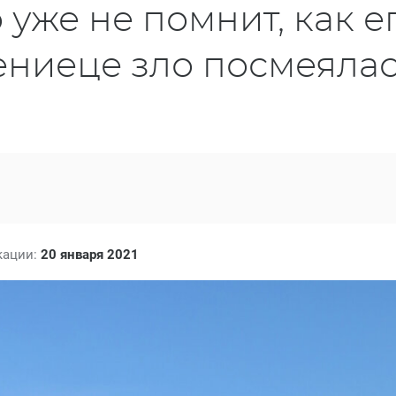
о уже не помнит, как е
цениеце зло посмеяла
кации:
20 января 2021