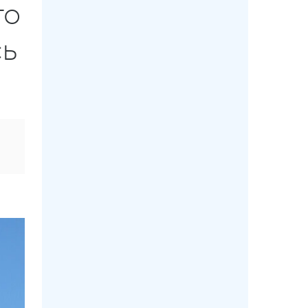
го
сь