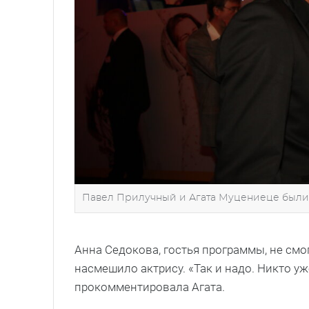
Павел Прилучный и Агата Муцениеце были в
Анна Седокова, гостья программы, не смо
насмешило актрису. «Так и надо. Никто уже
прокомментировала Агата.