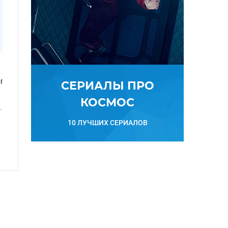
5Es1_&ref_url=https%3A%2F%2Fstyle.rbc.ru%2Frepost%2F
СЕРИАЛЫ ПРО
КОСМОС
.
10 ЛУЧШИХ СЕРИАЛОВ