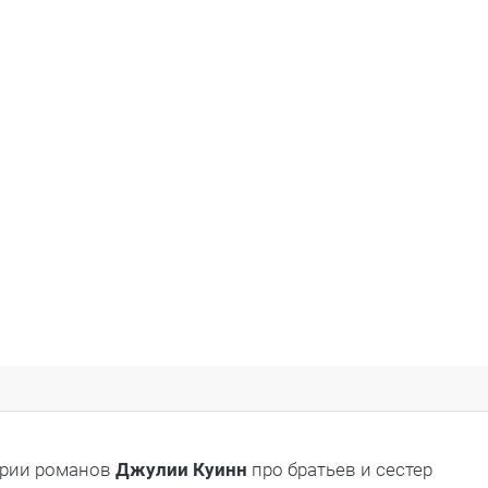
ерии романов
Джулии Куинн
про братьев и сестер