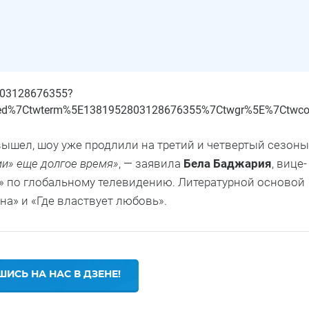
2803128676355?
ed%7Ctwterm%5E1381952803128676355%7Ctwgr%5E%7Ctwcon%
 вышел, шоу уже продлили на третий и четвертый сезоны
и» еще долгое время»
, — заявила
Бела Баджария
, вице-
x» по глобальному телевидению. Литературной основой
а» и «Где властвует любовь».
ИСЬ НА НАС В ДЗЕНЕ!