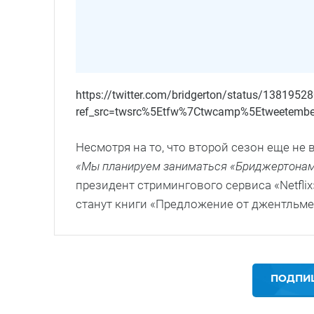
https://twitter.com/bridgerton/status/138195
ref_src=twsrc%5Etfw%7Ctwcamp%5Etweetemb
Несмотря на то, что второй сезон еще не
«Мы планируем заниматься «Бриджертонам
президент стримингового сервиса «Netfli
станут книги «Предложение от джентльмен
ПОДПИШ