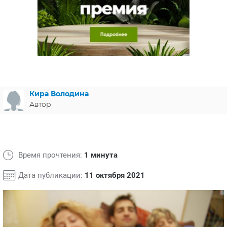
ЯПОНИЯ
СВЕТСКИЕ НОВОСТИ
МЕЛОДРАМЫ
ИСПАНИЯ
ТЕСТЫ
ФРАНЦИЯ
СПОЙЛЕРЫ ИЗ СЕРИАЛОВ
ГЕРМАНИЯ
Кира Володина
Автор
Время прочтения:
1 минута
Дата публикации:
11 октября 2021