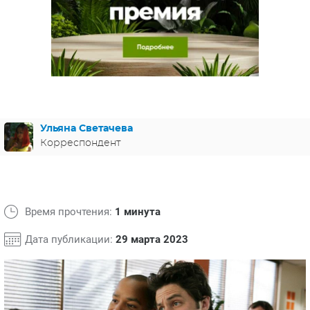
ЯПОНИЯ
СВЕТСКИЕ НОВОСТИ
МЕЛОДРАМЫ
ИСПАНИЯ
ТЕСТЫ
ФРАНЦИЯ
СПОЙЛЕРЫ ИЗ СЕРИАЛОВ
ГЕРМАНИЯ
Ульяна Светачева
Корреспондент
Время прочтения:
1 минута
Дата публикации:
29 марта 2023