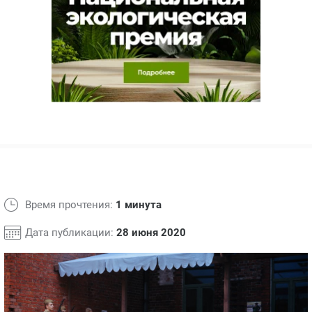
ЯПОНИЯ
СВЕТСКИЕ НОВОСТИ
МЕЛОДРАМЫ
ИСПАНИЯ
ТЕСТЫ
ФРАНЦИЯ
СПОЙЛЕРЫ ИЗ СЕРИАЛОВ
ГЕРМАНИЯ
Время прочтения:
1 минута
Дата публикации:
28 июня 2020