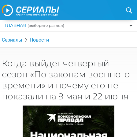
ГЛАВНАЯ
(выберите раздел)
ПО ЖАНРАМ
Сериалы
Новости
КОМЕДИИ
ПО СТРАНАМ
ДРАМЫ
США
РЕЦЕНЗИИ
Когда выйдет четвертый
УЖАСЫ
РОССИЯ
сезон «По законам военного
НА ВЫХОДНЫЕ
БОЕВИКИ
АНГЛИЯ
времени» и почему его не
НОВОСТИ
ТРИЛЛЕРЫ
ИТАЛИЯ
показали на 9 мая и 22 июня
ИНТЕРЕСНО
ФЭНТЕЗИ
ТУРЦИЯ
НОВОСТИ ТУРЕЦКИХ СЕРИАЛОВ
ДЕТЕКТИВЫ
УКРАИНА
АЗИАТСКИЕ СЕРИАЛЫ
КРИМИНАЛ
КАНАДА
ИНТЕРВЬЮ
ФАНТАСТИКА