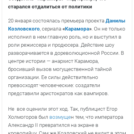
старался отдалиться от политики
20 января состоялась премьера проекта
Данилы
Козловского
, сериала
«
Карамора
»
. Он не только
исполнил в нем главную роль, но и выступил в
роли режиссера и продюсера. Действие шоу
разворачивается в дореволюционной России. В
центре истории — анархист Карамора,
бросивший вызов могущественной тайной
организации. Ее силы действительно
превосходят человеческие: создатели
представили аристократов как вампиров.
Не все оценили этот ход. Так, публицист Егор
Холмогоров был
возмуще
н тем, что императора
Александр II превратился на экране в
кровопийцу. Сам же Козловский не видит в этом