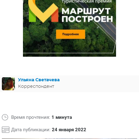
ЯПОНИЯ
СВЕТСКИЕ НОВОСТИ
МЕЛОДРАМЫ
ИСПАНИЯ
ТЕСТЫ
ФРАНЦИЯ
СПОЙЛЕРЫ ИЗ СЕРИАЛОВ
ГЕРМАНИЯ
Ульяна Светачева
Корреспондент
Время прочтения:
1 минута
Дата публикации:
24 января 2022