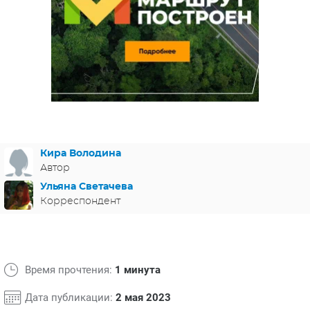
ЯПОНИЯ
СВЕТСКИЕ НОВОСТИ
МЕЛОДРАМЫ
ИСПАНИЯ
ТЕСТЫ
ФРАНЦИЯ
СПОЙЛЕРЫ ИЗ СЕРИАЛОВ
ГЕРМАНИЯ
Кира Володина
Автор
Ульяна Светачева
Корреспондент
Время прочтения:
1 минута
Дата публикации:
2 мая 2023