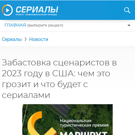
ГЛАВНАЯ
(выберите раздел)
ПО ЖАНРАМ
Сериалы
Новости
КОМЕДИИ
ПО СТРАНАМ
ДРАМЫ
США
РЕЦЕНЗИИ
Забастовка сценаристов в
УЖАСЫ
РОССИЯ
2023 году в США: чем это
НА ВЫХОДНЫЕ
БОЕВИКИ
АНГЛИЯ
грозит и что будет с
НОВОСТИ
ТРИЛЛЕРЫ
ИТАЛИЯ
сериалами
ИНТЕРЕСНО
ФЭНТЕЗИ
ТУРЦИЯ
НОВОСТИ ТУРЕЦКИХ СЕРИАЛОВ
ДЕТЕКТИВЫ
УКРАИНА
АЗИАТСКИЕ СЕРИАЛЫ
КРИМИНАЛ
КАНАДА
ИНТЕРВЬЮ
ФАНТАСТИКА