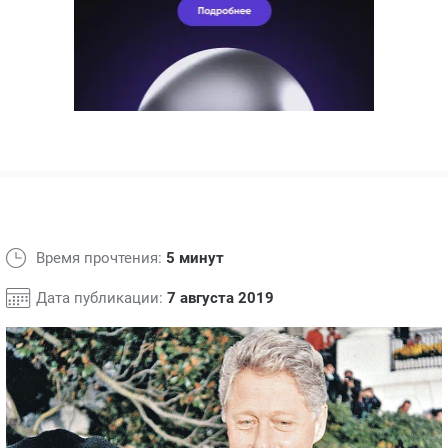
ЯПОНИЯ
СВЕТСКИЕ НОВОСТИ
МЕЛОДРАМЫ
ИСПАНИЯ
ТЕСТЫ
ФРАНЦИЯ
СПОЙЛЕРЫ ИЗ СЕРИАЛОВ
ГЕРМАНИЯ
Время прочтения:
5 минут
Дата публикации:
7 августа 2019