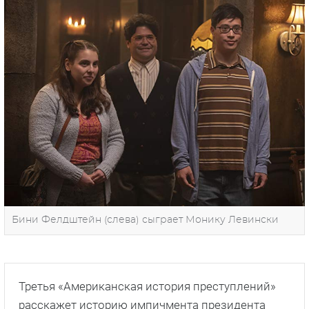
Бини Фелдштейн (слева) сыграет Монику Левински
Третья «Американская история преступлений»
расскажет историю импичмента президента