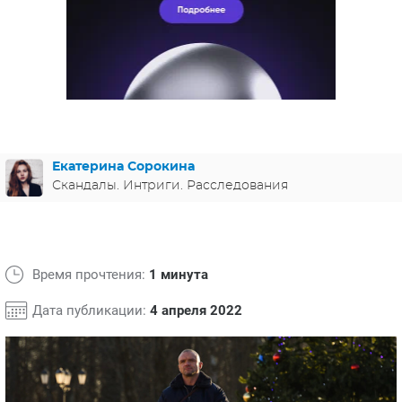
ЯПОНИЯ
СВЕТСКИЕ НОВОСТИ
МЕЛОДРАМЫ
ИСПАНИЯ
ТЕСТЫ
ФРАНЦИЯ
СПОЙЛЕРЫ ИЗ СЕРИАЛОВ
ГЕРМАНИЯ
Екатерина Сорокина
Скандалы. Интриги. Расследования
Время прочтения:
1 минута
Дата публикации:
4 апреля 2022